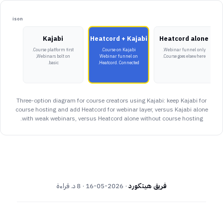
omparison
Kajabi
Heatcord + Kajabi
Heatcord alone
Course platform first.
Course on Kajabi.
Webinar funnel only.
Webinars bolt on,
Webinar funnel on
Course goes elsewhere.
basic.
Heatcord. Connected.
Three-option diagram for course creators using Kajabi: keep Kajabi for
course hosting and add Heatcord for webinar layer, versus Kajabi alone
with weak webinars, versus Heatcord alone without course hosting.
فريق هيتكورد
·
2026-05-16
· 8 د. قراءة