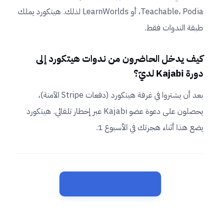
Teachable، Podia، أو LearnWorlds لذلك. هيتكورد يملك
طبقة الندوات فقط.
كيف يدخل الحاضرون من ندوات هيتكورد إلى
دورة Kajabi لديّ؟
بعد أن يشتروا في غرفة هيتكورد (دفعات Stripe الآمنة)،
يحصلون على دعوة عضو Kajabi عبر إخطار تلقائي. هيتكورد
يضع هذا أثناء هجرتك في الأسبوع 1.
انضمّ لقائمة انتظار هيتكورد