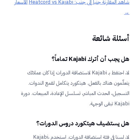
شاهد المقارنة جنباً إلى جنب: Heatcord vs Kajabi
الأسعار
→
أسئلة شائعة
هل يجب أن أترك Kajabi تماماً؟
لا، احتفظ بـ Kajabi لاستضافة الدورات إذا كان عملائك
يتعلّمون هناك بالفعل. هيتكورد يتكامل لقمع الندوات.
التسجيل، الحدث المباشر، تسلسل الإعادة، المبيعات. دورة
Kajabi تبقى الوجهة.
هل يستضيف هيتكورد دروس الدورات؟
لا، لسنا في فئة استضافة الدورات. استخدم Kajabi،