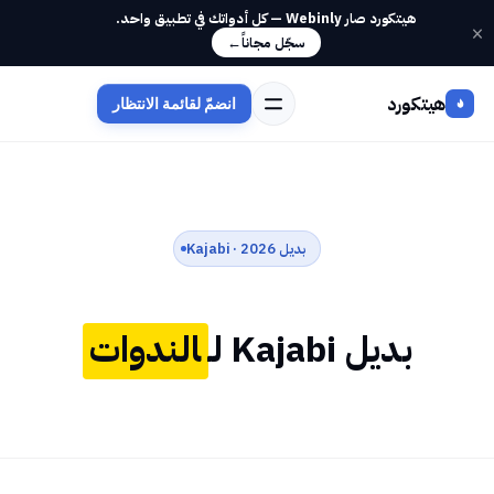
هيتكورد صار Webinly — كل أدواتك في تطبيق واحد.
×
سجّل مجاناً
←
هيتكورد
انضمّ لقائمة الانتظار
بديل Kajabi · 2026
بديل Kajabi لـ
الندوات