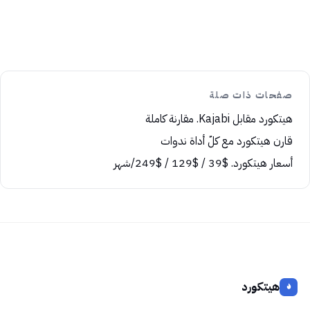
صفحات ذات صلة
هيتكورد مقابل Kajabi. مقارنة كاملة
قارن هيتكورد مع كلّ أداة ندوات
أسعار هيتكورد. $39 / $129 / $249/شهر
هيتكورد