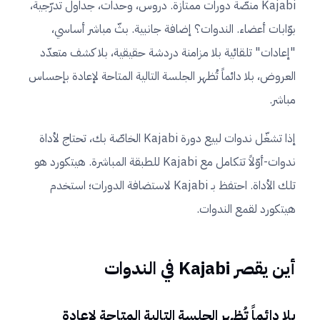
Kajabi منصّة دورات ممتازة. دروس، وحدات، جداول تدرّجية،
بوّابات أعضاء. الندوات؟ إضافة جانبية. بثّ مباشر أساسي،
"إعادات" تلقائية بلا مزامنة دردشة حقيقية، بلا كشف متعدّد
العروض، بلا دائماً تُظهر الجلسة التالية المتاحة لإعادة بإحساس
مباشر.
إذا تشغّل ندوات لبيع دورة Kajabi الخاصّة بك، تحتاج لأداة
ندوات-أوّلاً تتكامل مع Kajabi للطبقة المباشرة. هيتكورد هو
تلك الأداة. احتفظ بـ Kajabi لاستضافة الدورات؛ استخدم
هيتكورد لقمع الندوات.
أين يقصر Kajabi في الندوات
بلا دائماً تُظهر الجلسة التالية المتاحة لإعادة