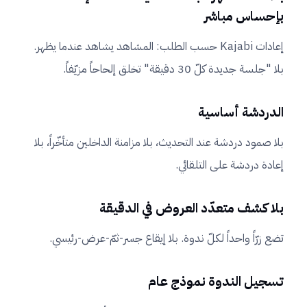
بإحساس مباشر
إعادات Kajabi حسب الطلب: المشاهد يشاهد عندما يظهر.
بلا "جلسة جديدة كلّ 30 دقيقة" تخلق إلحاحاً مزيّفاً.
الدردشة أساسية
بلا صمود دردشة عند التحديث، بلا مزامنة الداخلين متأخّراً، بلا
إعادة دردشة على التلقائي.
بلا كشف متعدّد العروض في الدقيقة
تضع زرّاً واحداً لكلّ ندوة. بلا إيقاع جسر-ثمّ-عرض-رئيسي.
تسجيل الندوة نموذج عام