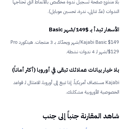
بلا منشئ صفحة تسجيل ندوة مخصّص بالأنماط التي تحتاجها
الندوات (عدّ تنازلي، ندرة، تحسين موبايل).
الأسعار تبدأ بـ $149/شهر Basic
Kajabi Basic $149/شهر ويحدّك بـ 3 منتجات. هيتكورد Pro
$129/شهر لـ 4 ندوات نشطة.
بلا خيار بيانات عملائك تبقى في أوروبا (أكثر أماناً)
Kajabi مستضاف أمريكياً. إذا تبيع إلى أوروبا، الامتثال لـ قواعد
الخصوصية الأوروبية مشكلتك.
شاهد المقارنة جنباً إلى جنب