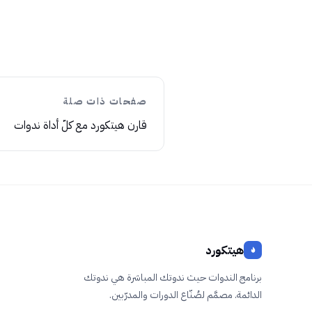
صفحات ذات صلة
قارن هيتكورد مع كلّ أداة ندوات
هيتكورد
برنامج الندوات حيث ندوتك المباشرة ﻫﻲ ندوتك
الدائمة. مصمَّم لصُنّاع الدورات والمدرّبين.