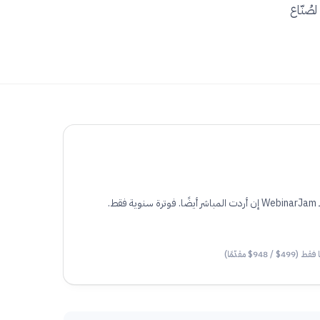
نسخة الحديثة لصُنّاع
أتمتة على نمط الإعادة فقط. اربطه بـ WebinarJam إن أردت المباشر أيضًا. فوترة سنوية فقط.
948$ مقدّمًا)