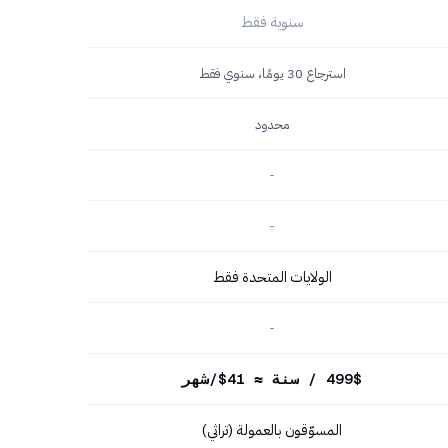
سنوية فقط
استرجاع 30 يومًا، سنوي فقط
محدود
-
-
الولايات المتحدة فقط
-
499$ / سنة ≈ 41$/شهر
المسوّقون بالعمولة (تراثي)