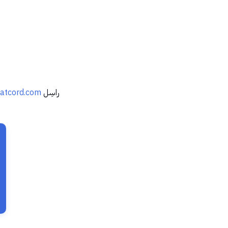
راسِل
atcord.com