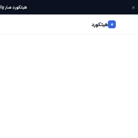
×
هيتكورد صار Webinly — كل أدواتك في تطبيق واحد.
هيتكورد