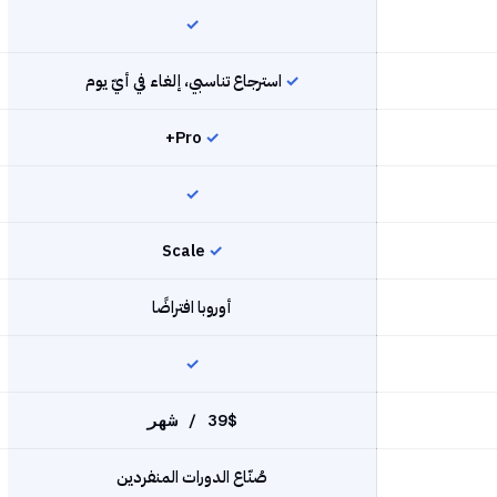
✓
✓
استرجاع تناسبي، إلغاء في أيّ يوم
Pro+
✓
✓
Scale
✓
أوروبا افتراضًا
✓
39$ / شهر
صُنّاع الدورات المنفردين