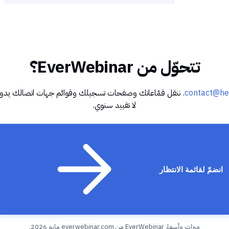
تتحوّل من EverWebinar؟
contact@he
. ننقل قمّاعاتك وصفحات تسجيلك وقوائم جهات اتصالك يدويًا
لا تقييد سنوي.
انضمّ لقائمة الانتظار
ميزات وأسعار EverWebinar من
everwebinar.com
مايو 2026.