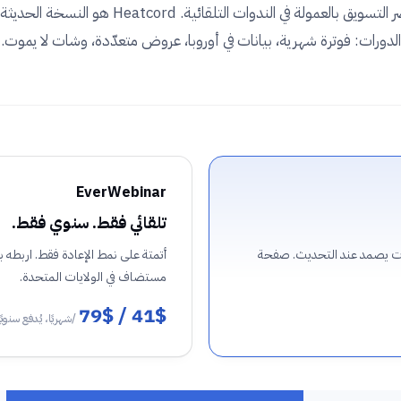
رائد عصر التسويق بالعمولة في الندوات التلقائية. Heatcord هو ال
الدورات: فوترة شهرية، بيانات في أوروبا، عروض متعدّدة، وشات لا يموت.
EverWebinar
تلقائي فقط. سنوي فقط.
شات يصمد عند التحديث. صفحة
مستضاف في الولايات المتحدة.
41$ / 79$
/شهريًا، يُدفع سنويًا فقط (499$ / 