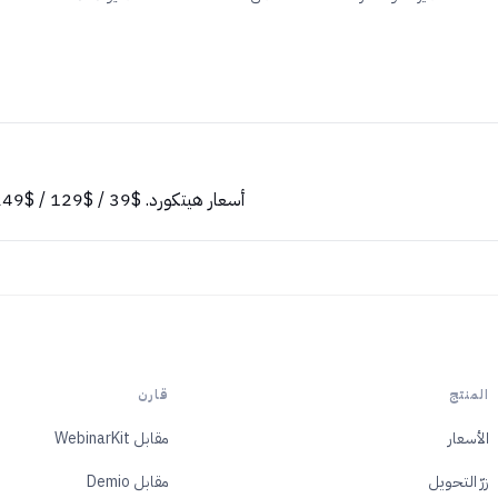
أسعار هيتكورد. $39 / $129 / $249/شهر
المنتج
قارن
الأسعار
مقابل WebinarKit
زرّ التحويل
مقابل Demio