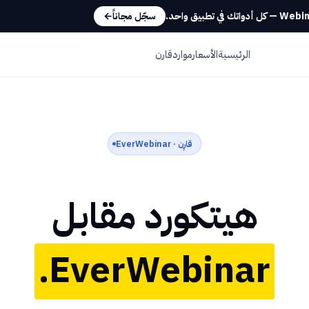
سجّل مجاناً
←
الرئيسية
الأسعار
موارد
قارن
قارِن · EverWebinar
هيتكورد مقابل
EverWebinar.