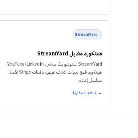
StreamYard
هيتكورد مقابل StreamYard
StreamYard استوديو بثّ مباشر لـ YouTube/LinkedIn.
هيتكورد قمع ندوات. كشف عرض، دفعات Stripe الآمنة،
تسلسل إعادة.
← شاهد المقارنة