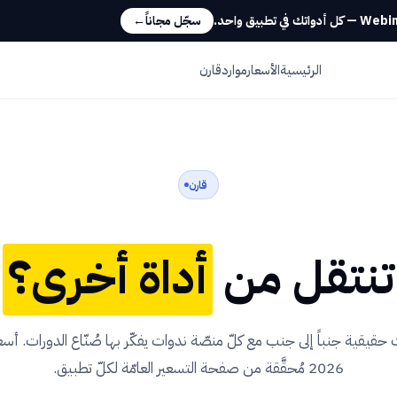
سجّل مجاناً
←
الرئيسية
الأسعار
موارد
قارن
قارن
تنتقل من
أداة أخرى؟
 حقيقية جنباً إلى جنب مع كلّ منصّة ندوات يفكّر بها صُنّاع الدورات. أسعا
2026 مُحقَّقة من صفحة التسعير العامّة لكلّ تطبيق.