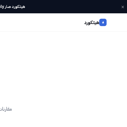
×
هيتكورد صار Webinly — كل أدواتك في تطبيق واحد.
هيتكورد
مقارنات