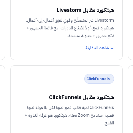
هيتكورد مقابل Livestorm
Livestorm عبر المتصفّح وقوي لفِرَق أعمال-إلى-أعمال.
هيتكورد قمع-أوّلاً لصُنّاع الدورات، مع قائمة الجمهور +
تتبّع جمهور + جدولة مدمجة.
← شاهد المقارنة
ClickFunnels
هيتكورد مقابل ClickFunnels
ClickFunnels لديه قالب قمع ندوة لكن بلا غرفة ندوة
فعلية. ستدمج Zoom تحته. هيتكورد هو غرفة الندوة +
القمع.