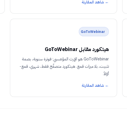
← شاهد المقارنة
GoToWebinar
هيتكورد مقابل GoToWebinar
GoToWebinar هو الإرث المؤسّسي: فوترة سنوية، بصمة
تثبيت، بلا ميزات قمع. هيتكورد متصفّح فقط، شهري، قمع-
أوّلاً.
← شاهد المقارنة