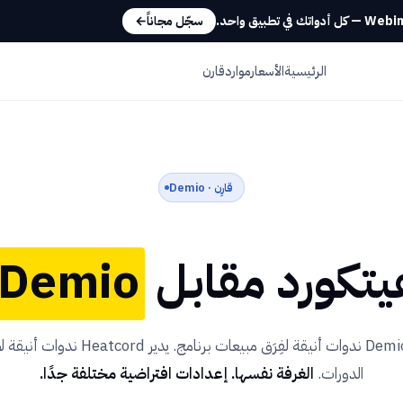
سجّل مجاناً
←
الرئيسية
الأسعار
موارد
قارن
قارِن · Demio
تكورد مقابل
Demio.
يدير Demio ندوات أنيقة لفِرَق مبيعات برنامج. يدير Heatcord
الدورات.
الغرفة نفسها. إعدادات افتراضية مختلفة جدًا.