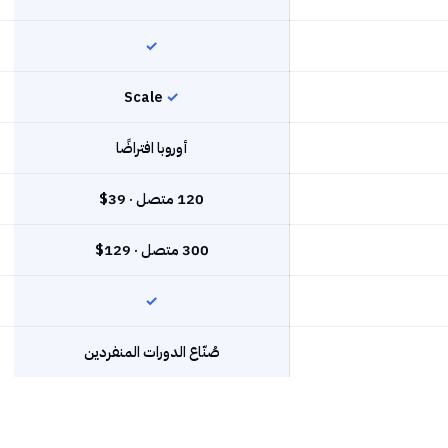
✓
Scale
✓
أوروبا افتراضًا
120 متصل · 39$
300 متصل · 129$
✓
صُنّاع الدورات المنفردين