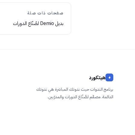
صفحات ذات صلة
بديل Demio لصُنّاع الدورات
هيتكورد
برنامج الندوات حيث ندوتك المباشرة ﻫﻲ ندوتك
الدائمة. مصمَّم لصُنّاع الدورات والمدرّبين.