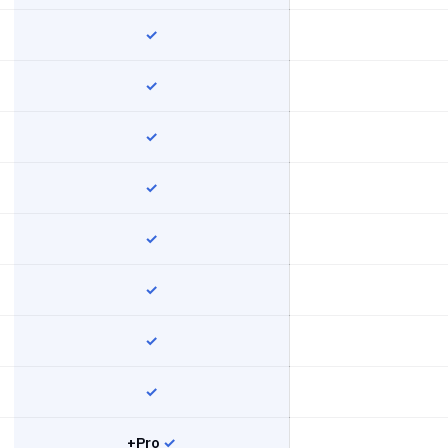
✓
✓
✓
✓
✓
✓
✓
✓
Pro+
✓