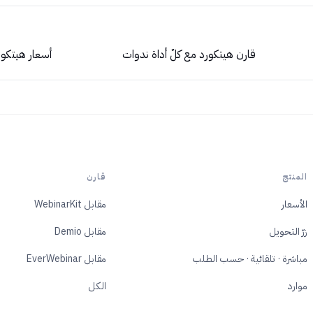
قارن هيتكورد مع كلّ أداة ندوات
أسعار هيتكورد. $39 / $129 /
المنتج
قارن
الأسعار
مقابل WebinarKit
زرّ التحويل
مقابل Demio
مباشرة · تلقائية · حسب الطلب
مقابل EverWebinar
موارد
الكل