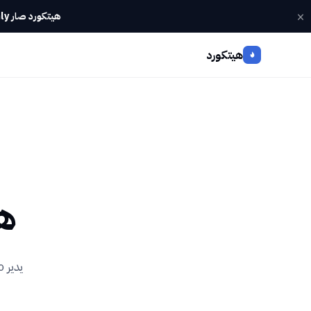
×
هيتكورد صار Webinly — كل أدواتك في تطبيق واحد.
هيتكورد
هي