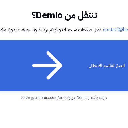
تنتقل من Demio؟
contact@he
. ننقل صفحات تسجيلك وقوائم بريدك وتسجيلاتك يدويًا. مجّانً
انضمّ لقائمة الانتظار
ميزات وأسعار Demio من
demio.com/pricing
مايو 2026.