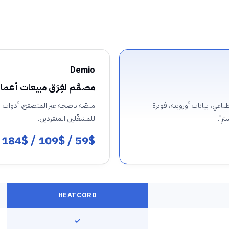
Demio
مصمَّم لفِرَق مبيعات أعما
ي، بيانات أوروبية، فوترة
منصّة ناضجة عبر المتصفح، أدوات مش
رِ".
للمشغّلين المنفردين.
59$ / 109$ / 184$
/شه
HEATCORD
✓