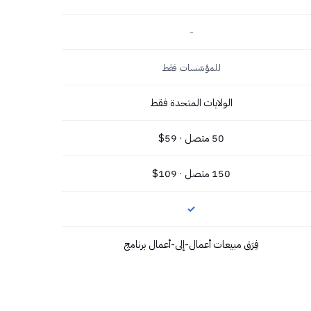
-
للمؤسّسات فقط
الولايات المتحدة فقط
50 متصل · 59$
150 متصل · 109$
✓
فِرَق مبيعات أعمال-إلى-أعمال برنامج