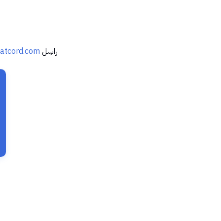
راسِل
atcord.com