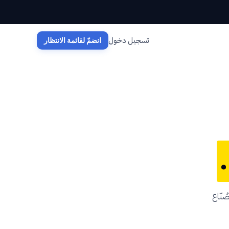
تسجيل دخول
انضمّ لقائمة الانتظار
 ندوات أنيقة لصُنّاع