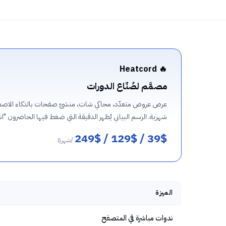
🔥 Heatcord
مصمَّم لصُنّاع الدورات
عرض عروض متعدّد، محاكي شات، منشئ صفحات بالذكاء الاصطناع
شهرية. الرسم البياني يُظهر الدقيقة التي ضغط فيها الحاضرون "اشت
39$ / 129$ / 249$
/شهريًا
الميزة
ندوات مباشرة في المتصفح