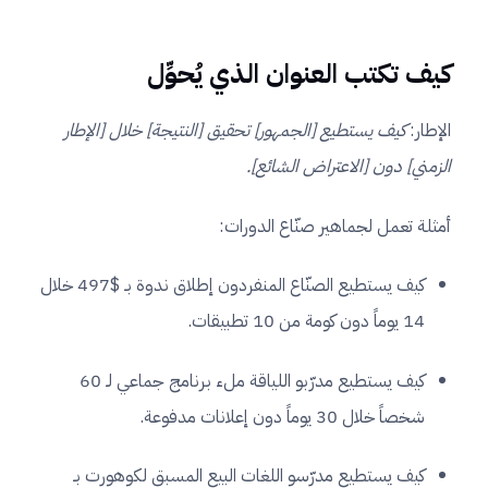
كيف تكتب العنوان الذي يُحوِّل
الإطار:
كيف يستطيع [الجمهور] تحقيق [النتيجة] خلال [الإطار
الزمني] دون [الاعتراض الشائع].
أمثلة تعمل لجماهير صنّاع الدورات:
كيف يستطيع الصنّاع المنفردون إطلاق ندوة بـ $497 خلال
14 يوماً دون كومة من 10 تطبيقات.
كيف يستطيع مدرّبو اللياقة ملء برنامج جماعي لـ 60
شخصاً خلال 30 يوماً دون إعلانات مدفوعة.
كيف يستطيع مدرّسو اللغات البيع المسبق لكوهورت بـ