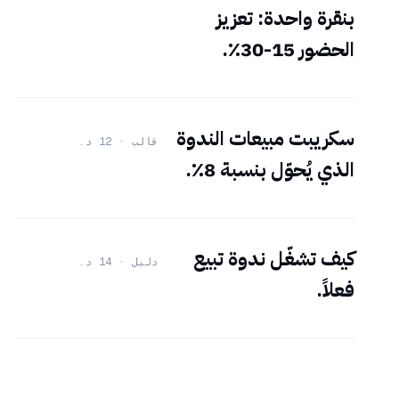
بنقرة واحدة: تعزيز
الحضور 15-30٪.
سكريبت مبيعات الندوة
قالب · 12 د.
الذي يُحوّل بنسبة 8٪.
كيف تشغّل ندوة تبيع
دليل · 14 د.
فعلاً.