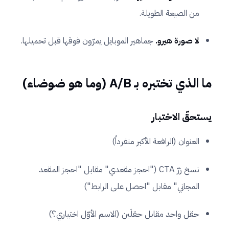
من الصيغة الطويلة.
لا صورة هيرو.
جماهير الموبايل يمرّون فوقها قبل تحميلها.
ما الذي تختبره بـ A/B (وما هو ضوضاء)
يستحقّ الاختبار
العنوان (الرافعة الأكبر منفرداً)
نسخ زرّ CTA ("احجز مقعدي" مقابل "احجز المقعد
المجاني" مقابل "احصل على الرابط")
حقل واحد مقابل حقلَين (الاسم الأوّل اختياري؟)