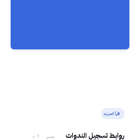
شغّل ندوتك على Heatcord
اقرأ المزيد
روابط تسجيل الندوات
تقني · 7 د.