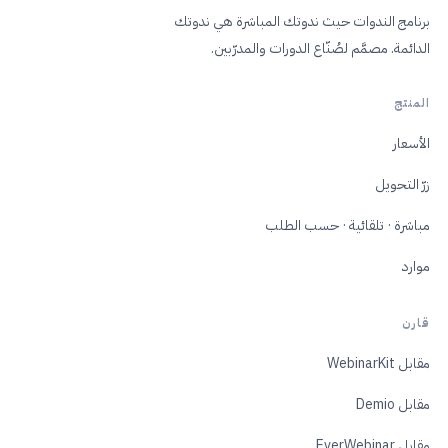
برنامج الندوات حيث ندوتك المباشرة ﻫﻲ ندوتك
الدائمة. مصمَّم لصُنّاع الدورات والمدرّبين.
المنتج
الأسعار
زرّ التحويل
مباشرة · تلقائية · حسب الطلب
موارد
قارن
مقابل WebinarKit
مقابل Demio
مقابل EverWebinar