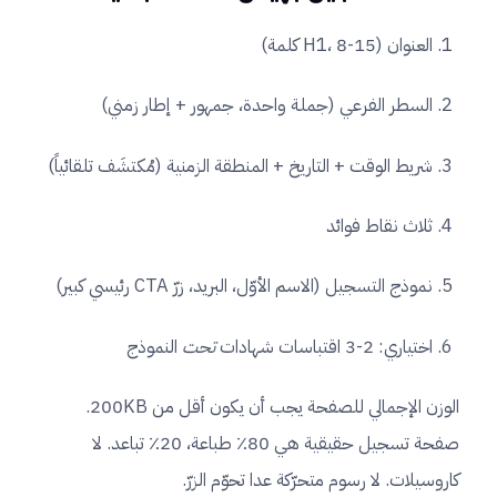
العنوان (H1، 8-15 كلمة)
السطر الفرعي (جملة واحدة، جمهور + إطار زمني)
شريط الوقت + التاريخ + المنطقة الزمنية (مُكتشَف تلقائياً)
ثلاث نقاط فوائد
نموذج التسجيل (الاسم الأوّل، البريد، زرّ CTA رئيسي كبير)
اختياري: 2-3 اقتباسات شهادات
تحت
النموذج
الوزن الإجمالي للصفحة يجب أن يكون أقل من 200KB.
صفحة تسجيل حقيقية هي 80٪ طباعة، 20٪ تباعد. لا
كاروسيلات. لا رسوم متحرّكة عدا تحوّم الزرّ.