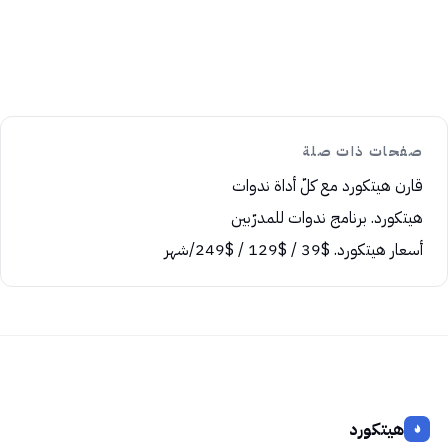
صفحات ذات صلة
قارن هيتكورد مع كلّ أداة ندوات
هيتكورد. برنامج ندوات للمدرّبين
أسعار هيتكورد. $39 / $129 / $249/شهر
هيتكورد