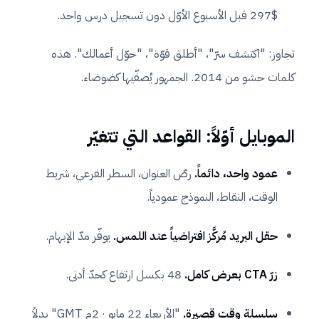
$297 قبل الأسبوع الأوّل دون تسجيل درس واحد.
تجاوز: "اكتشف سرّ"، "أطلق قوّة"، "حوّل أعمالك". هذه
كلمات حشو من 2014. الجمهور يُصفّيها كضوضاء.
الموبايل أوّلاً: القواعد التي تتغيّر
عمود واحد، دائماً.
رصّ العنوان، السطر الفرعي، شريط
الوقت، النقاط، النموذج عمودياً.
حقل البريد مُركَّز افتراضياً عند اللمس.
يوفّر مدّ الإبهام.
زرّ CTA بعرض كامل.
48 بكسل ارتفاع كحدّ أدنى.
سلسلة وقت قصيرة.
"الأربعاء 22 مايو · 2م GMT" بدلاً