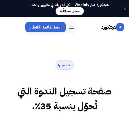
هيتكورد صار Webinly — كل أدواتك في تطبيق واحد.
×
سجّل مجاناً
←
هيتكورد
انضمّ لقائمة الانتظار
تصميم
صفحة تسجيل الندوة التي
تُحوّل بنسبة 35٪.