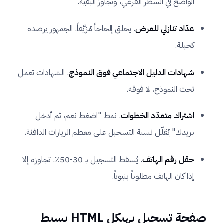
الواضح في السطر الفرعي، وتجاوز البقية.
عدّاد تنازلي للعرض
. يخلق إلحاحاً مُزيَّفاً. الجمهور يرصده
كحيلة.
شهادات الدليل الاجتماعي فوق النموذج
. الشهادات تعمل
تحت النموذج، لا فوقه.
اشتراك متعدّد الخطوات
. نمط "اضغط نعم، ثم أدخل
بريدك" يُقلّل نسبة التسجيل على معظم الزيارات الدافئة.
حقل رقم الهاتف
. يُسقط التسجيل بـ 30-50٪. تجاوزه إلا
إذا كان الهاتف مطلوباً بنيوياً.
صفحة تسجيل بهيكل HTML بسيط