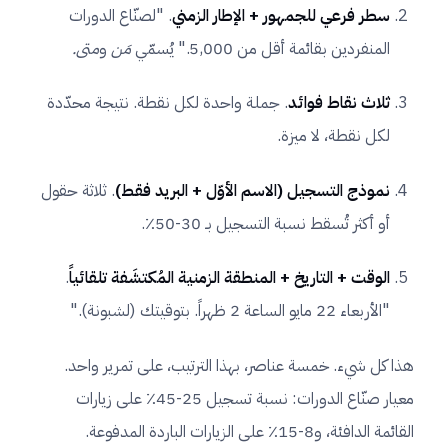
سطر فرعي للجمهور + الإطار الزمني
. "لصنّاع الدورات
المنفردين بقائمة أقل من 5,000." يُسمّي
مَن
و
متى.
ثلاث نقاط فوائد
. جملة واحدة لكل نقطة. نتيجة محدّدة
لكل نقطة، لا ميزة.
نموذج التسجيل (الاسم الأوّل + البريد فقط)
. ثلاثة حقول
أو أكثر تُسقط نسبة التسجيل بـ 30-50٪.
الوقت + التاريخ + المنطقة الزمنية المُكتشَفة تلقائياً
.
"الأربعاء 22 مايو الساعة 2 ظهراً. بتوقيتك (لشبونة)."
هذا كل شيء. خمسة عناصر، بهذا الترتيب، على تمرير واحد.
معيار صنّاع الدورات: نسبة تسجيل 25-45٪ على زيارات
القائمة الدافئة، و8-15٪ على الزيارات الباردة المدفوعة.