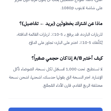
على شاشة لابتوب 1080p.
ماذا عن اشتراك بخطوتَين (بريد ← تفاصيل)؟
للزيارات الباردة، قد يرفع بـ 5-10٪. لزيارات القائمة الدافئة،
يُكلّفك 5-10٪. اختبر على البارد؛ تجاوز على الدافئ.
كيف أختبر A/B إذا كان حجمي صغيراً؟
لا تستطيع. تحت 1,000 مُسجّل لكل نسخة، الضوضاء تأكل
الإشارة. اختر النسخة التي يقولها حدسك، اشحنها، اشحن نسخة
مختلفة الربع القادم، قارن الأداء المُجمَّع.