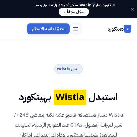
هيتكورد صار Webinly — كل أدواتك في تطبيق واحد.
×
سجّل مجاناً
←
هيتكورد
انضمّ لقائمة الانتظار
بديل Wistia
استبدل
Wistia
بهيتكورد
Wistia ممتاز لاستضافة فيديو عامّة لكنّه يتقاضى $24+/
شهر لميزات (فصول، CTAs عند الطوابع الزمنية، تحليلات
المشاهد) يضمّنها هيتكورد لإعادات الندوات. إذا كان