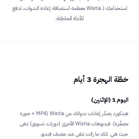
استخدامك لـ Wistia معظمه استضافة إعادة الندوات، تدفع
للأداة الخاطئة.
خطّة الهجرة 3 أيام
اليوم 1 (الإثنين)
هيتكورد يصدّر إعادات ندواتك من Wistia (MP4 + صورة
مصغّرة). فيديوهات Wistia الأخرى (دورات، تسويق) تبقى
حيث هي. تلك ما زالت تبقى عند مضيف فيديو.