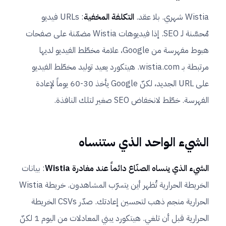
Wistia شهري. بلا عقد.
التكلفة المخفية
: URLs فيديو
مُحسَّنة لـ SEO. إذا فيديوهات Wistia مضمّنة على صفحات
هبوط مفهرسة من Google، علامة مخطّط الفيديو لديها
مرتبطة بـ wistia.com. هيتكورد يعيد توليد مخطّط الفيديو
على URL الجديد، لكنّ Google يأخذ 30-60 يوماً لإعادة
الفهرسة. خطّط لانخفاض SEO صغير لتلك النافذة.
الشيء الواحد الذي ستنساه
الشيء الذي ينساه الصنّاع دائماً عند مغادرة Wistia
: بيانات
الخريطة الحرارية تُظهر أين يتسرّب المشاهدون. خريطة Wistia
الحرارية منجم ذهب لتحسين إعادتك. صدّر CSVs الخريطة
الحرارية قبل أن تلغي. هيتكورد يبني المعادلات من اليوم 1 لكنّ