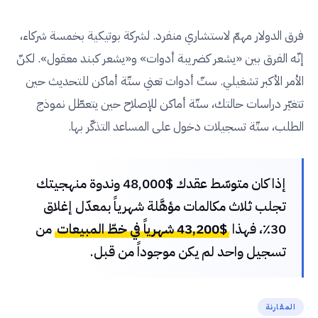
فرق الدولار مهمّ لاستشاري منفرد. لشركة بوتيكية بخمسة شركاء،
إنّه الفرق بين «يشعر كضريبة أدوات» و«يشعر كبند معقول». لكنّ
الأمر الأكبر تشغيلي. ستّ أدوات تعني ستّة أماكن للتحديث حين
تتغيّر دراسات حالتك، ستّة أماكن للإصلاح حين يتعطّل نموذج
الطلب، ستّة تسجيلات دخول على المساعد التذكّر بها.
إذا كان متوسّط عقدك $48,000 وندوة منهجيتك
تجلب ثلاث مكالمات مؤهَّلة شهرياً بمعدّل إغلاق
30٪، فهذا
$43,200 شهرياً في خطّ المبيعات
من
تسجيل واحد لم يكن موجوداً من قبل.
المقارنة