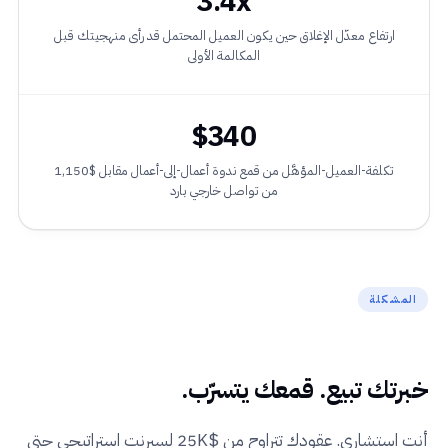
3.4x
ارتفاع معدّل الإغلاق حين يكون العميل المحتمل قد رأى منهجيتك قبل
المكالمة الأولى
$340
تكلفة-العميل-المؤهَّل من قمع ندوة أعمال-إلى-أعمال مقابل $1,150
من تواصل خارجي بارد
المشكلة
خبرتك تبيع. قمعك يتسرّب.
أنت استشاري. عقودك تتراوح من $25K لسبرنت استراتيجي حتى