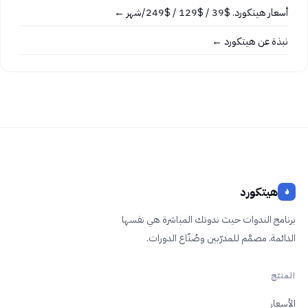
أسعار هيتكورد. $39 / $129 / $249/شهر ←
نبذة عن هيتكورد ←
هيتكورد
برنامج الندوات حيث ندوتك المباشرة هي نفسها
الدائمة. مصمَّم للمدرّبين وصُنّاع الدورات.
المنتج
الأسعار