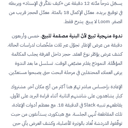
يسجّل شرحاً مدّته 12 دقيقة عن «كيف نفكّر في الإسناد» ويربطه
في توقيع بريده. معدّل الإكمال 18 بالمئة. معدّل الحجز قريب من
الصفر. Loom لا يبيع. يشرح فقط.
ندوة منهجية تبيع لأنّ البنية مصمّمة للبيع.
خمس وأربعون
دقيقة من عرض الإطار. تجوّل عبر ثلاث ملخّصات لدراسات الحالة.
كشف عرض يؤطّر نوع العقد. حجز داخل الغرفة يجلب المكالمة
المؤهَّلة. النموذج يفلتر مضيّعي الوقت. تسلسل ما بعد الندوة
يرعى العملاء المحتمَلين في مرحلة البحث حتى يصبحوا مستعدّين.
الإعادة بإحساس مباشر تهمّ هنا أكثر من أيّ مكان آخر. مشتروك
كبار. يشاهدون على شاشتهم الثانية أثناء قراءة البريد على الأولى.
يقاطعهم تنبيه Slack في الدقيقة 18. مع معظم أدوات الإعادة،
تلك المقاطعة تُنهي الجلسة. مع هيتكورد، يستأنفون من حيث
توقّفوا، الدردشة تُعاد بالوتيرة الأصلية، وكشف العرض يأتي حين