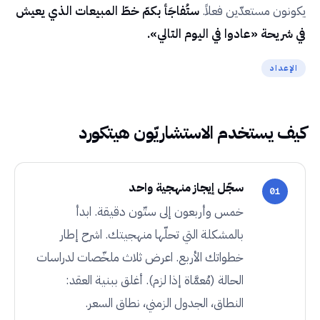
يكونون مستعدّين فعلاً.
ستُفاجَأ بكمّ خطّ المبيعات الذي يعيش
في شريحة «عادوا في اليوم التالي».
الإعداد
كيف يستخدم الاستشاريّون هيتكورد
سجّل إيجاز منهجية واحد
01
خمس وأربعون إلى ستّون دقيقة. ابدأ
بالمشكلة التي تحلّها منهجيتك. اشرح إطار
خطواتك الأربع. اعرض ثلاث ملخّصات لدراسات
الحالة (مُعمَّاة إذا لزم). أغلق ببنية العقد:
النطاق، الجدول الزمني، نطاق السعر.