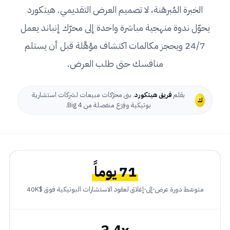
الخبرة المُبرهَنة، لا تصميم العرض التقديمي. هيتكورد
يحوّل ندوة منهجية مباشرة واحدة إلى محرّك إنباند يعمل
24/7 ويحجز مكالمات اكتشاف مؤهَّلة قبل أن يستلم
منافسك حتى طلب العرض.
بقلم
فريق هيتكورد
. بنى محرّكات مبيعات لشركات استشارية
ك
بوتيكية وفِرَع منفصلة من Big 4.
71 يوماً
متوسّط دورة عرض-إلى-إغلاق لعقود الاستشارات البوتيكية فوق $40K