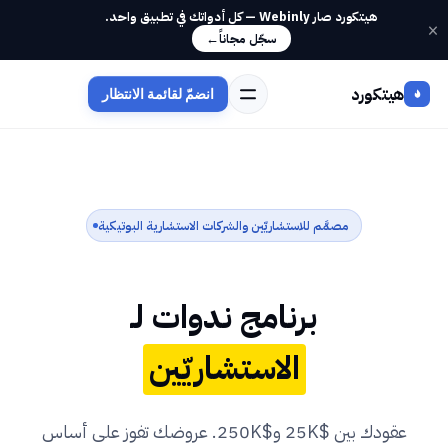
هيتكورد صار Webinly — كل أدواتك في تطبيق واحد.
×
سجّل مجاناً
←
هيتكورد
انضمّ لقائمة الانتظار
مصمَّم للاستشاريّين والشركات الاستشارية البوتيكية
برنامج ندوات لـ
الاستشاريّين
عقودك بين $25K و$250K. عروضك تفوز على أساس