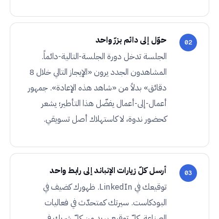
حوّل إلى دائم بزرّ واحد
02
الجلسة تدخل دورة الجلسة-التالية-دائماً.
المشاهدون الجدد يرون «الإيجاز التالي خلال 8
دقائق» بدلاً من «شاهد هذه الإعادة». جمهور
أعمال-إلى-أعمال يفضّل هذا التأطير؛ يشعر
كحضور ندوة، لا كاستهلاك أصل تسويقي.
أرسل كلّ زيارات الإنباند إلى رابط واحد
03
توقيعك في LinkedIn. ظهورك كضيف في
البودكاست. سيرتك كمتحدّث في فعاليات
الصناعة. كلّ توقيع بريد من كلّ شريك في