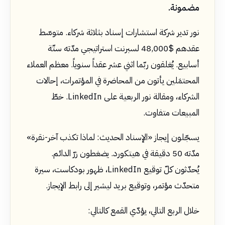
مضمونة.
نور تدير شركة استشارات إسناد بثلاثة شركاء. متوسّط
عقدهم $48,000 لسبرنت استراتيجي مدّته ستّة
أسابيع. يُغلقون ربّما اثني عشر عقداً سنوياً. معظم العملاء
المحتمَلين يأتون من المحاضرة في المؤتمرات، إحالات
الشركاء، ومقالة نور الربعية على LinkedIn. خطّ
المبيعات متفاوت.
يسجّلون إيجاز «الإسناد الحديث: لماذا تكذب آخر-نقرة»
مدّته 50 دقيقة في هيتكورد. يضغطون زرّ الدائم.
يُحدّثون كلّ توقيع LinkedIn، ظهور بودكاست، سيرة
متحدّث مؤتمر، وتوقيع بريد ليشير إلى رابط الإيجاز.
خلال الربع التالي، يؤدّي القمع كالتالي: