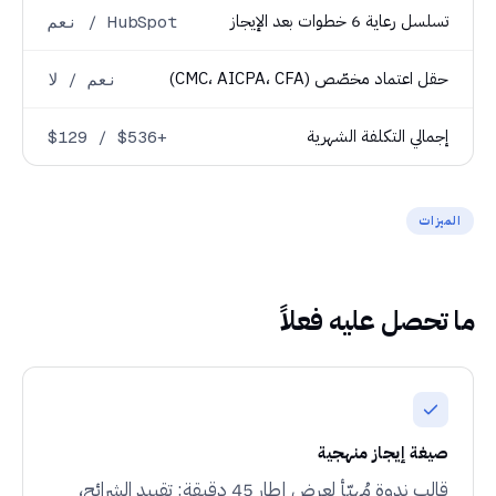
تسلسل رعاية 6 خطوات بعد الإيجاز
نعم / HubSpot
حقل اعتماد مخصّص (CMC، AICPA، CFA)
نعم / لا
إجمالي التكلفة الشهرية
$129 / $536+
الميزات
ما تحصل عليه فعلاً
صيغة إيجاز منهجية
قالب ندوة مُهيّأ لعرض إطار 45 دقيقة: تقييد الشرائح،