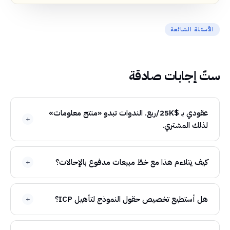
الأسئلة الشائعة
ستّ إجابات صادقة
عقودي بـ $25K/ربع. الندوات تبدو «منتج معلومات»
لذلك المشتري.
كيف يتلاءم هذا مع خطّ مبيعات مدفوع بالإحالات؟
هل أستطيع تخصيص حقول النموذج لتأهيل ICP؟