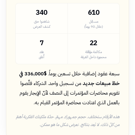
340
610
مسجَّل
شاهدوا حتى
(خلال 90 يوماً)
كشف العرض
7
22
مكالمة مؤهَّلة
عقد
محجوزة داخل الغرفة
أُغلق
سبعة عقود إضافية خلال تسعين يوماً.
$336,000 في
خطّ مبيعات جديد
من تسجيل واحد. الشركاء قلّصوا
تقويم محاضرات المؤتمرات إلى النصف لأنّ الإيجاز يقوم
بالعمل الذي اعتادت محاضرة المؤتمر القيام به.
هذه الأرقام ستختلف. حجم جمهورك مهمّ. حدّة ملكيتك الفكرية أهمّ
من كلّ ذلك. لا نَعِد بنتائج. نعرض شكل ما هو ممكن.