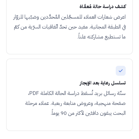
كشف دراسة حالة مُعمَّاة
اعرض شعارات العملاء للمسجَّلين المُحدَّدين وضبّبها للزوّار
في الطبقة المجانية. مفيد حين تحدّ اتّفاقيات السرّية من كمّ
ما تستطيع مشاركته علناً.
تسلسل رعاية بعد الإيجاز
ستّة رسائل بريد تُسقط دراسة الحالة الكاملة PDF،
صفحة منهجية، وعروض متابعة ربعية. عملاء مرحلة
البحث يبقون دافئين لأكثر من 90 يوماً.