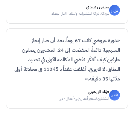
سلمى رشيدي
س ر
شريكة، شركة استشارات الإسناد · الدار البيضاء
«دورة عروضي كانت 67 يوماً. بعد أن صار إيجاز
المنهجية دائماً، انخفضت إلى 24. المشترون يصلون
عارفين كيف أفكّر. نقضي المكالمة الأولى في تحديد
النطاق، لا الترويج. أغلقت عقداً بـ $112K في محادثة أولى
مدّتها 35 دقيقة.»
فؤاد الزرهوني
ف ز
استشاري تسعير أعمال-إلى-أعمال · دبي