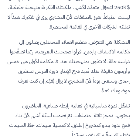
$250K لتحوّل متعدّد الأشهر. ملكيتك الفكرية منهجية حقيقية،
ليست انطباعاً. تفوز بالصفقات لأنّ المشتري يرى في تفكيرك شيئاً لا
تملكه الشركات الأخرى في القائمة المختصرة.
المشكلة هي التعرّض. معظم العملاء المحتمَلين يصلون إلى
مكالمة الاكتشاف باردين. قرأوا صفحتك التعريفية، ربّما تصفّحوا
دراسة حالة. لا يثقون بمنهجيتك بعد. فالمكالمة الأولى هي خمس
وأربعون دقيقة منك تُعيد شرح الإطار. دورة العرض تستغرق
إحدى وسبعين يوماً لأنّ المشتري لا يزال يُقيِّم إن كنت تعرف
موضوعك فعلاً.
تشغّل ندوة مناسباتية في فعالية رابطة صناعية. الحاضرون
يحبّونها. تحجز ثلاثة اجتماعات. ثمّ تصمت لستّة أشهر لأنّ بناء
قمع ندوة يبدو كمشروع إطلاق، لا كعملية مبيعات. خطّ المبيعات
يقطر، ثمّ يجفّ، ثمّ يقطر مجدّداً.