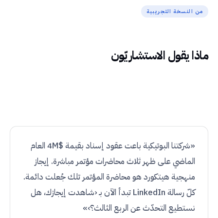
من النسخة التجريبية
ماذا يقول الاستشاريّون
«شركتنا البوتيكية باعت عقود إسناد بقيمة $4M العام
الماضي على ظهر ثلاث محاضرات مؤتمر مباشرة. إيجاز
منهجية هيتكورد هو محاضرة المؤتمر تلك جُعلت دائمة.
كلّ رسالة LinkedIn تبدأ الآن بـ ‹شاهدت إيجازك، هل
نستطيع التحدّث عن الربع الثالث؟›»