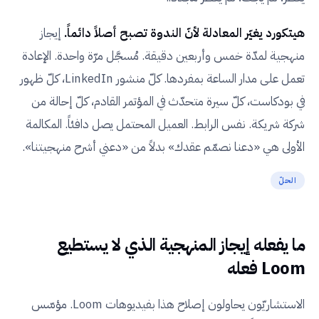
هيتكورد يغيّر المعادلة لأنّ الندوة تصبح أصلاً دائماً.
إيجاز
منهجية لمدّة خمس وأربعين دقيقة. مُسجَّل مرّة واحدة. الإعادة
تعمل على مدار الساعة بمفردها. كلّ منشور LinkedIn، كلّ ظهور
في بودكاست، كلّ سيرة متحدّث في المؤتمر القادم، كلّ إحالة من
شركة شريكة. نفس الرابط. العميل المحتمل يصل دافئاً. المكالمة
الأولى هي «دعنا نصمّم عقدك» بدلاً من «دعني أشرح منهجيتنا».
الحلّ
ما يفعله إيجاز المنهجية الذي لا يستطيع
Loom فعله
الاستشاريّون يحاولون إصلاح هذا بفيديوهات Loom. مؤسّس