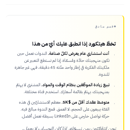
قسم صادق
تخطَّ هيتكورد إذا انطبق عليك أيّ من هذا
أنت استشاري عام يعرض لكلّ صناعة.
الندوات تعمل حين
تكون منهجيتك حادّة ومُسمّاة. إذا لم تستطع التعبير عن
ملكيتك الفكرية في إطار واحد مدّته 45 دقيقة، فهي غير جاهزة
للندوة.
تبيع زيادة الموظّفين بنظام الوقت والمواد.
المشتري لا يهتمّ
بمنهجيتك. يهتمّ بقائمة أسعارك. استخدم قناة مختلفة.
متوسّط عقدك أقلّ من $5K.
معظم الاستشاريّين في هذه
الفئة يبيعون على الحجم، لا العمق. قمع الندوة مبالغ فيه.
حركة تواصل خارجي على LinkedIn بسيطة تعمل أفضل.
نحن انتقائيّون بمن نسجّله. إذا كان الحساب لا يعمل،