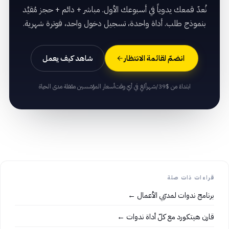
نُعدّ قمعك يدوياً في أسبوعك الأول. مباشر + دائم + حجز مُقيَّد
بنموذج طلب. أداة واحدة، تسجيل دخول واحد، فوترة شهرية.
انضمّ لقائمة الانتظار
شاهد كيف يعمل
ابتداءً من $39/شهر
ألغِ في أيّ وقت
أسعار المؤسّسين مقفلة مدى الحياة
قراءات ذات صلة
برنامج ندوات لمدرّبي الأعمال ←
قارن هيتكورد مع كلّ أداة ندوات ←