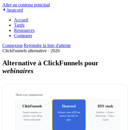
Aller au contenu principal
heatcord
Accueil
Tarifs
Ressources
Comparer
Connexion
Rejoindre la liste d'attente
ClickFunnels alternative · 2026
Alternative à ClickFunnels pour
webinaires
Three-way comparison
ClickFunnels
Heatcord
DIY stack
Funnel template, no
Webinar room AND the
Webflow + Zoom +
webinar room. Bring
funnel. One bill. No
Mailchimp + Stripe +
Zoom underneath.
glue.
Zapier