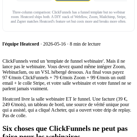
Three-column comparison: ClickFunnels has a funnel template but no webinar
room. Heatcord ships both. A DIY stack of Webflow, Zoom, Mailchimp, Stripe,
and Zapier matches Heatcord's feature set but costs more and breaks more often.
l'équipe Heatcord
·
2026-05-16
· 8 min de lecture
ClickFunnels vend un 'template de funnel webinaire'. Mais il ne
lance pas le webinaire. Vous devez quand même intégrer Zoom,
WebinarJam, ou un VSL hébergé dessous. Au final vous payez
97 €/mois ClickFunnels + 79 €/mois Zoom + 99 €/mois un outil
email + le colle Stripe, et votre salle webinaire et votre funnel ne se
parlent jamais vraiment.
Heatcord livre la salle webinaire ET le funnel. Une facture (39 €,
249 €/mois), un tableau de bord, une source de vérité unique pour
qui a assisté, qui a cliqué Acheter, qui a ouvert votre drip de replay.
Pas de colle.
Six choses que ClickFunnels ne peut pas
faire pour les webinaires