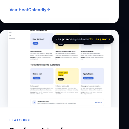
Voir HeatCalendly
Remplace
Typeform
25 €+/mois
HEATYFORM