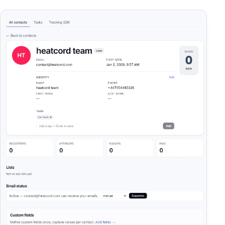
CRÉER
Webinaires
Créateur IA
Tunnels
Séries
HeatYform
Médiathèque
AUDIENCE ET CRM
CRM et Pipeline
HeatCalendly
Automatisations et CDP
MESURER