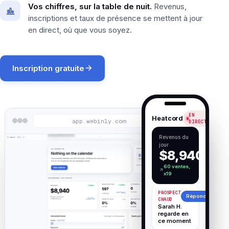
Vos chiffres, sur la table de nuit.
Revenus,
inscriptions et taux de présence se mettent à jour
en direct, où que vous soyez.
Inscription gratuite
EN
Heatcord
app.webinly.com
DIRECT
Revenus du
jour
$8,940
60 ventes,
x19
PROSPECT
Répondre
CHAUD
Sarah H.
regarde en
ce moment