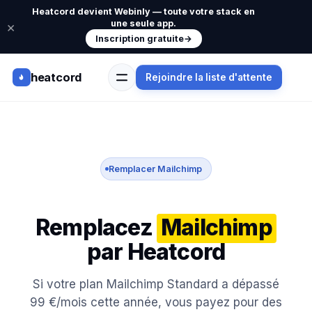
Heatcord devient Webinly — toute votre stack en
une seule app.
×
Inscription gratuite
→
heatcord
Rejoindre la liste d'attente
Remplacer Mailchimp
Remplacez
Mailchimp
par Heatcord
Si votre plan Mailchimp Standard a dépassé
99 €/mois cette année, vous payez pour des