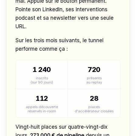
mai. Appuie sur le bouton permanent.
Pointe son LinkedIn, ses interventions
podcast et sa newsletter vers une seule
URL.
Sur les trois mois suivants, le tunnel
performe comme ça :
1 240
720
inscrits
présents
(sur 90 jours)
au replay
112
28
appels découverte
places
réservés in-room
d'accélérateur closées
Vingt-huit places sur quatre-vingt-dix
jours.
273 000 € de pipeline
depuis un