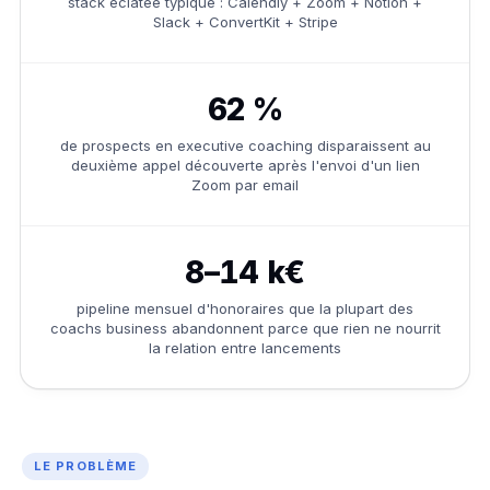
stack éclatée typique : Calendly + Zoom + Notion +
Slack + ConvertKit + Stripe
62 %
de prospects en executive coaching disparaissent au
deuxième appel découverte après l'envoi d'un lien
Zoom par email
8–14 k€
pipeline mensuel d'honoraires que la plupart des
coachs business abandonnent parce que rien ne nourrit
la relation entre lancements
LE PROBLÈME